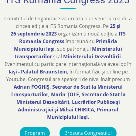
Comitetul de Organizare vă urează bun-venit la cea de-a
cincea ediție a ITS Romania Congress. Pe
25 și
26 septembrie 2023
organizăm o nouă ediție a
ITS
Romania Congress
împreună cu
Primăria
Municipiului Iași
, sub patronajul
Ministerului
Transporturilor
și al
Ministerului Dezvoltării
.
Evenimentul cu participare internațională va avea loc în
Iași - Palatul Braunstein
, în format fizic și online pe
Youtube. Congresul are speakeri de nivel înalt precum
Adrian FOGHIȘ, Secretar de Stat la Ministerul
Transporturilor, Marin ȚOLE, Secretar de Stat la
Ministerul Dezvoltării, Lucrărilor Publice și
Administrației și Mihai CHIRICA, Primarul
Municipiului Iași.
Program
Broșura Congresului